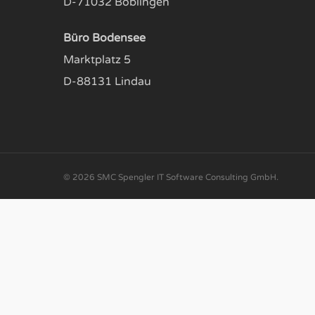
D-71032 Böblingen
Büro Bodensee
Marktplatz 5
D-88131 Lindau
© 2026 SMC Spengler IT Software Consulting GmbH.