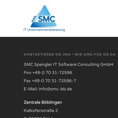
Skip
to
main
content
KONTAKTIEREN SIE UNS – WIR SIND FÜR SIE DA
SMC Spengler IT Software Consulting GmbH
Fon +49-0 70 31-72596
Fax +49-0 70 31-72596-7
E-Mail: info@smc-bb.de
Zentrale Böblingen
Kalkofenstraße 2