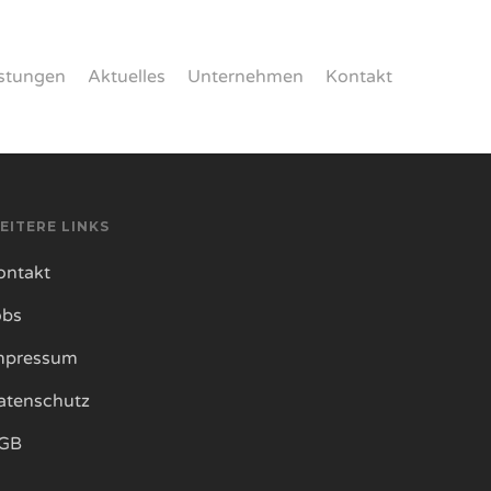
istungen
Aktuelles
Unternehmen
Kontakt
EITERE LINKS
ontakt
obs
mpressum
atenschutz
GB